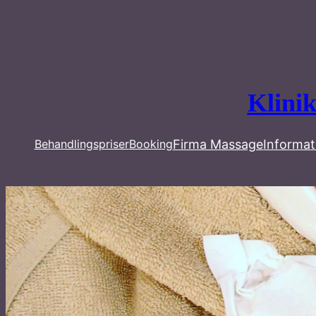
Spring
til
indhold
Klini
Firma Massage
Informat
Behandlingspriser
Booking