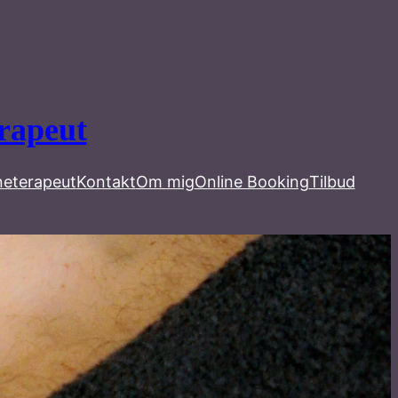
rapeut
neterapeut
Kontakt
Om mig
Online Booking
Tilbud