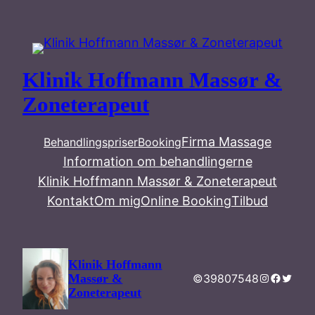
Spring
til
indhold
Klinik Hoffmann Massør &
Zoneterapeut
Firma Massage
Behandlingspriser
Booking
Information om behandlingerne
Klinik Hoffmann Massør & Zoneterapeut
Kontakt
Om mig
Online Booking
Tilbud
Klinik Hoffmann
Instagram
Facebo
Twitte
©39807548
Massør &
Zoneterapeut